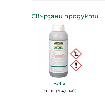
Свързани продукти
Bofix
186,11
€
(
364,00
лв.
)