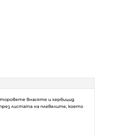
а торовете внасяте и хербицид
 през листата на плевелите, което