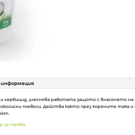
 информация
 и хербицид, улеснява работата защото с внасянето н
околисни плевели. Действа както през корените така и
ект.
р за трева