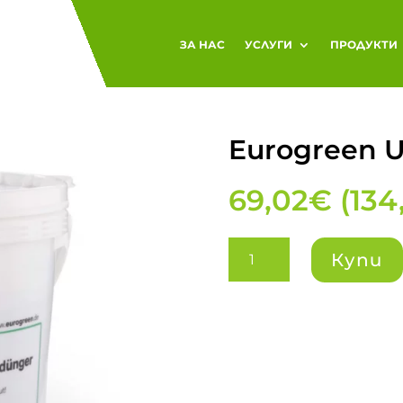
ЗА НАС
УСЛУГИ
ПРОДУКТИ
Eurogreen U
69,02
€
(
134
количество
Купи
за
Eurogreen
Unkrautvernichter