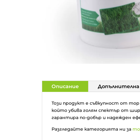
Описание
Допълнителна
Този продукт е съвкупност от тор
който убива голям спектър от шир
гарантира по-добър и надежден еф
Разгледайте категорията ни за
то