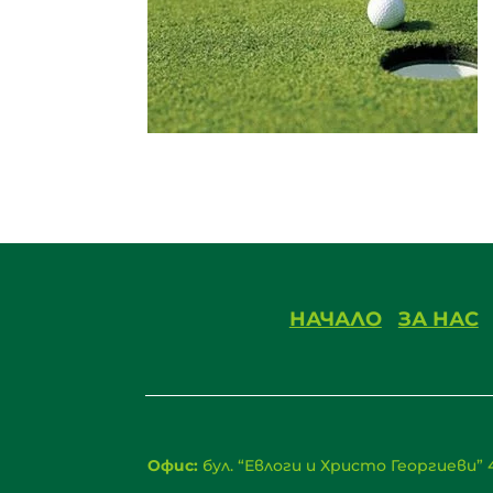
НАЧАЛО
ЗА НАС
Офис:
бул. “Евлоги и Христо Георгиеви” 4