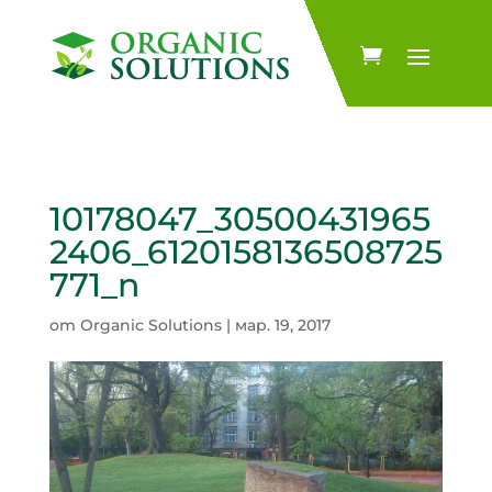
10178047_30500431965
2406_6120158136508725
771_n
от
Organic Solutions
|
мар. 19, 2017