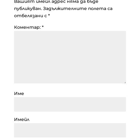
Вашият имейл адрес няма да бъде
публикуван.
Задължителните полета са
отбелязани с
*
Коментар:
*
Име
Имейл