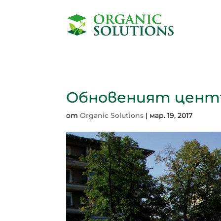
Обновеният центъ
от
Organic Solutions
|
мар. 19, 2017